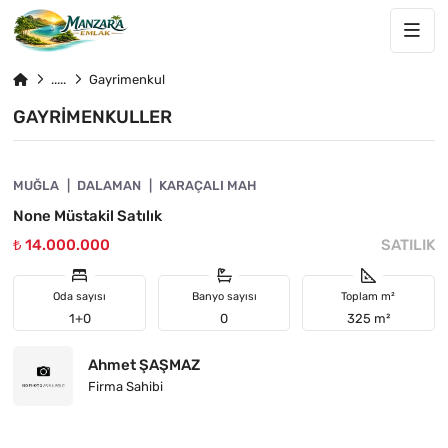
Gayrimenkul
GAYRIMENKULLER
4884-1059
MUĞLA
DALAMAN
KARAÇALI MAH
None Müstakil Satılık
₺ 14.000.000
SATILIK
Oda sayısı
Banyo sayısı
Toplam m²
1+0
0
325 m²
Ahmet ŞAŞMAZ
Firma Sahibi
4884-1058