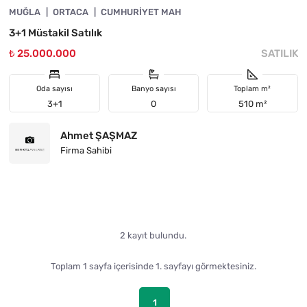
MUĞLA
ORTACA
CUMHURIYET MAH
3+1 Müstakil Satılık
₺ 25.000.000
SATILIK
Oda sayısı
Banyo sayısı
Toplam m²
3+1
0
510 m²
Ahmet ŞAŞMAZ
Firma Sahibi
2 kayıt bulundu.
Toplam 1 sayfa içerisinde 1. sayfayı görmektesiniz.
1