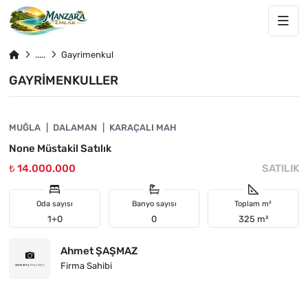
Gayrimenkul
GAYRIMENKULLER
4884-1059
MUĞLA
DALAMAN
KARAÇALI MAH
None Müstakil Satılık
₺ 14.000.000
SATILIK
Oda sayısı
Banyo sayısı
Toplam m²
1+0
0
325 m²
Ahmet ŞAŞMAZ
Firma Sahibi
4884-1058