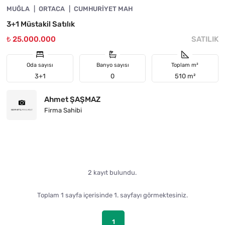
MUĞLA
ORTACA
CUMHURIYET MAH
3+1 Müstakil Satılık
₺ 25.000.000
SATILIK
Oda sayısı
Banyo sayısı
Toplam m²
3+1
0
510 m²
Ahmet ŞAŞMAZ
Firma Sahibi
2 kayıt bulundu.
Toplam 1 sayfa içerisinde 1. sayfayı görmektesiniz.
1